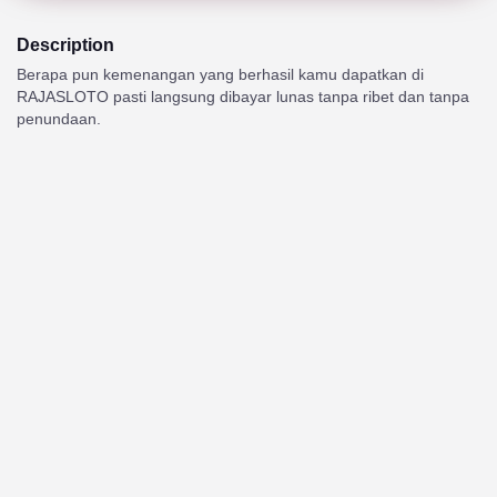
Description
Berapa pun kemenangan yang berhasil kamu dapatkan di
RAJASLOTO pasti langsung dibayar lunas tanpa ribet dan tanpa
penundaan.