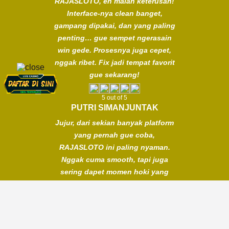
RAJASLOTO, eh malah keterusan!
Interface-nya clean banget,
gampang dipakai, dan yang paling
penting… gue sempet ngerasain
win gede. Prosesnya juga cepet,
nggak ribet. Fix jadi tempat favorit
gue sekarang!
5 out of 5
PUTRI SIMANJUNTAK
Jujur, dari sekian banyak platform
yang pernah gue coba,
RAJASLOTO ini paling nyaman.
Nggak cuma smooth, tapi juga
sering dapet momen hoki yang
nggak disangka. Pelayanannya
juga responsif banget, jadi makin
betah!